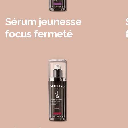
Sérum jeunesse
focus fermeté