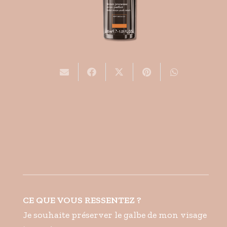
CE QUE VOUS RESSENTEZ ?
Je souhaite préserver le galbe de mon visage