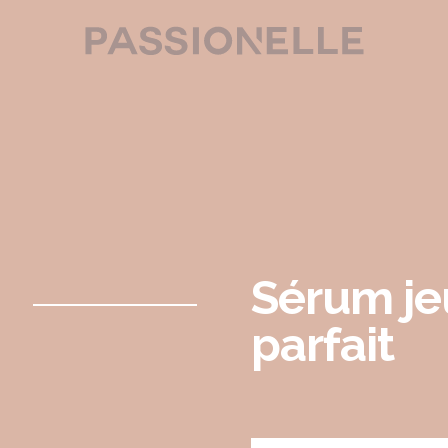
Sérum je
parfait