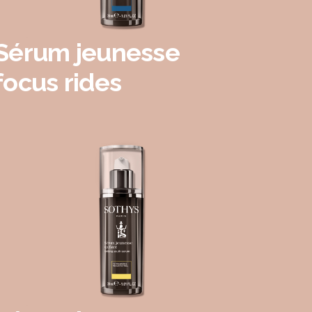
Sérum jeunesse
focus rides