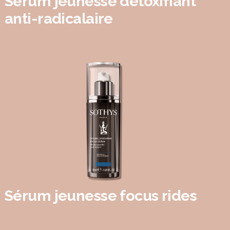
Sérum jeunesse détoxifiant
anti-radicalaire
Sérum jeunesse focus rides