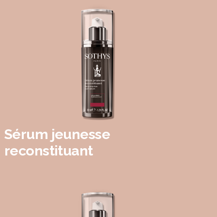
Sérum jeunesse
reconstituant