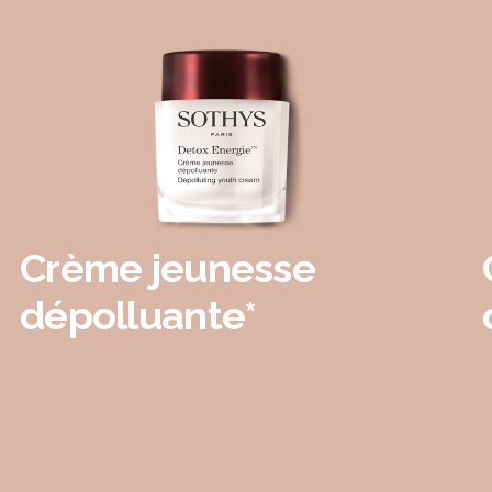
Crème jeunesse
dépolluante*