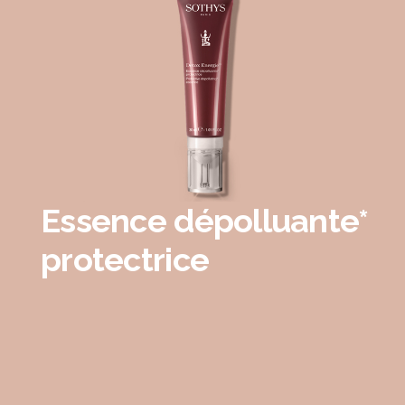
Essence dépolluante*
protectrice